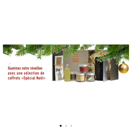
Slide 2 Heading
Lorem ipsum dolor sit amet consectetur
adipiscing elit dolor
Click Here